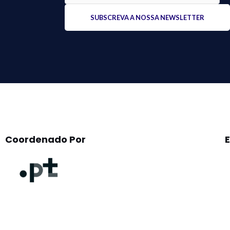
Please
leave
this
field
empty.
Coordenado Por