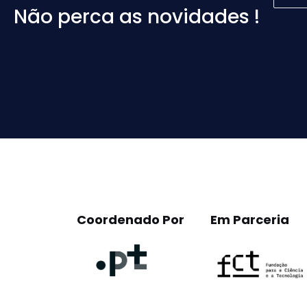
Não perca as novidades !
Please
leave
this
field
empty.
Coordenado Por
Em Parceria