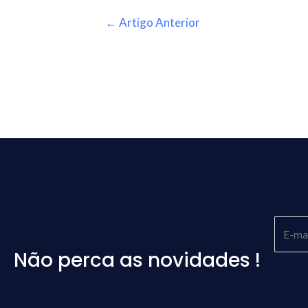
←
Artigo Anterior
Não perca as novidades !
Please
leave