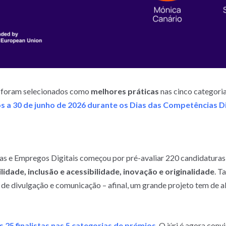
pa foram selecionados como
melhores práticas
nas cinco categoria
 a 30 de junho de 2026 durante os Dias das Competências Di
s e Empregos Digitais começou por pré-avaliar 220 candidaturas 
lidade, inclusão e acessibilidade, inovação e originalidade
. T
 de divulgação e comunicação – afinal, um grande projeto tem de al
 25 finalistas nas 5 categorias de prémios
. O júri é agora conv