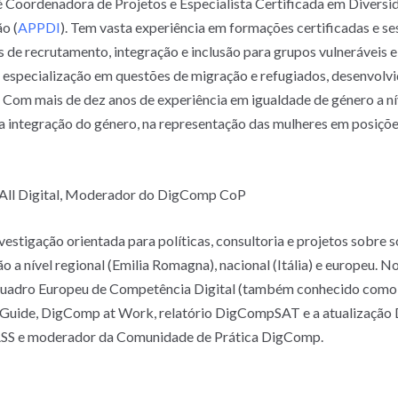
Coordenadora de Projetos e Especialista Certificada em Diversid
o (
APPDI
). Tem vasta experiência em formações certificadas e s
de recrutamento, integração e inclusão para grupos vulneráveis 
m especialização em questões de migração e refugiados, desenvolv
. Com mais de dez anos de experiência em igualdade de género a nív
 integração do género, na representação das mulheres em posições
na All Digital, Moderador do DigComp CoP
vestigação orientada para políticas, consultoria e projetos sobre
ão a nível regional (Emilia Romagna), nacional (Itália) e europeu. N
quadro Europeu de Competência Digital (também conhecido com
n Guide, DigComp at Work, relatório DigCompSAT e a atualização 
CLASS e moderador da Comunidade de Prática DigComp.