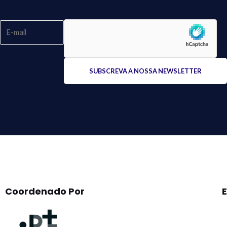
Please
leave
this
field
empty.
Coordenado Por