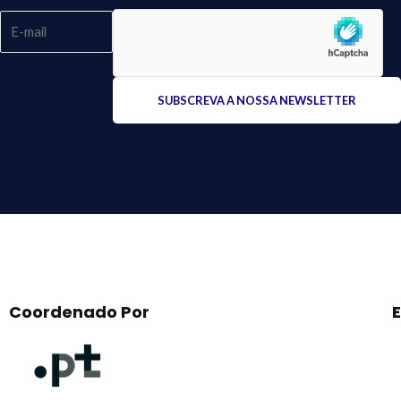
Please
leave
this
field
empty.
Coordenado Por