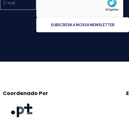
Please
leave
this
field
empty.
Coordenado Por