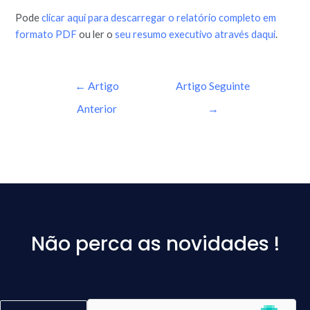
Pode
clicar aqui para descarregar o relatório completo em
formato PDF
ou ler o
seu resumo executivo através daqui
.
←
Artigo
Artigo Seguinte
Anterior
→
Não perca as novidades !