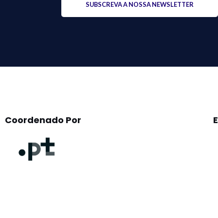
leave
this
field
empty.
Coordenado Por