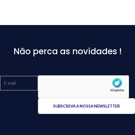
Não perca as novidades !
Please
leave
this
field
empty.