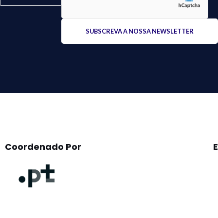
Please
leave
this
field
empty.
Coordenado Por