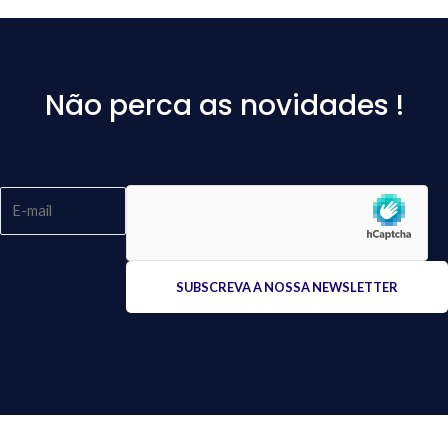
Não perca as novidades !
Please
leave
this
field
empty.