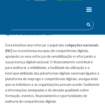
O projeto Champions for the Digital Decade (C4DD) lançou
um novo Open Call para fornecer apoio financeiro direcionado
a terceiros (FSTP), apoiando especificamente o trabalho das
Coligações Nacionais para Competências e Empregos
Digitais. O convite já está aberto e decorrerá até
31 de
agosto de 2025, às 23:59 CEST.
Esta iniciativa visa reforçar o papel das
coligações nacionais
(NC)
no ecossistema europeu de competências digitais,
apoiando os seus esforços de sensibilização e reforçando a
sua presença digital nacional. O financiamento contribuirá
para melhorar a visibilidade, a facilidade de utilização e a
interoperabilidade das plataformas digitais nacionais ligados à
plataforma de emprego e competências digitais, assegurando
que os indivíduos e as organizações possam aceder facilmente
a informações atempadas e de elevada qualidade sobre
formação, eventos, financiamento e oportunidades de
melhoria de competências digitais.