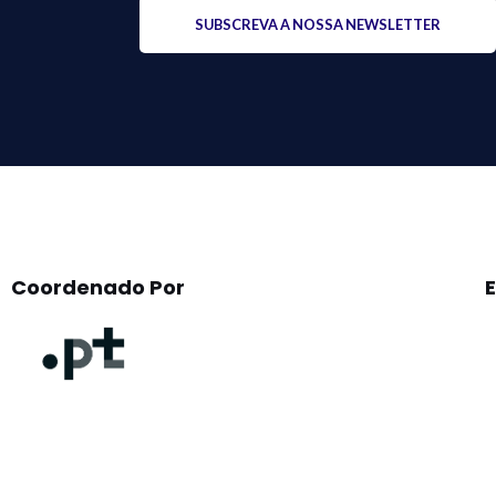
Please
leave
this
field
empty.
Coordenado Por