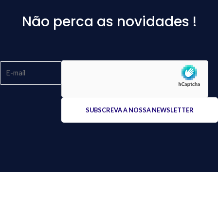
Não perca as novidades !
Please
leave
this
field
empty.