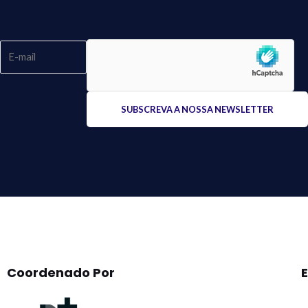
Please
leave
this
field
empty.
Coordenado Por