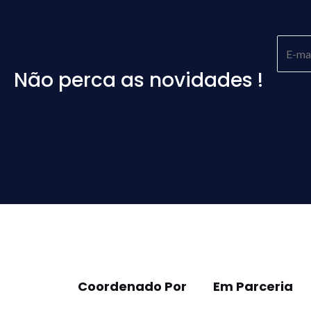
Não perca as novidades !
Please
leave
this
field
empty.
Coordenado Por
Em Parceria