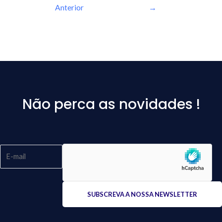
Anterior
→
Não perca as novidades !
Please
leave
this