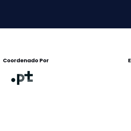
this
field
empty.
Coordenado Por