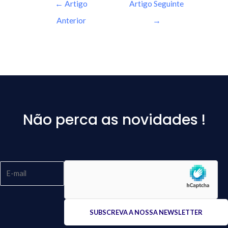
←
Artigo
Artigo Seguinte
Anterior
→
Não perca as novidades !
Please
leave