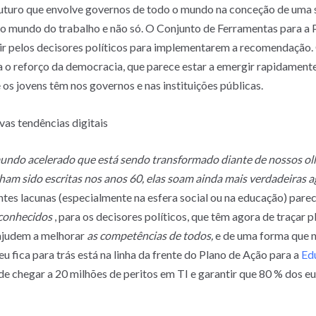
futuro que envolve governos de todo o mundo na conceção de uma 
no mundo do trabalho e não só. O Conjunto de Ferramentas para a
r pelos decisores políticos para implementarem a recomendação. 
a o reforço da democracia, que parece estar a emergir rapidamente
 os jovens têm nos governos e nas instituições públicas.
vas tendências digitais
ndo acelerado que está sendo transformado diante de nossos olh
am sido escritas nos anos 60, elas soam ainda mais verdadeiras a
es lacunas (especialmente na esfera social ou na educação) pare
conhecidos
, para os decisores políticos, que têm agora de traçar p
 ajudem a melhorar
as competências de todos,
e de uma forma que n
fica para trás está na linha da frente do Plano de Ação para a
Ed
de chegar a 20 milhões de peritos em TI e garantir que 80 % dos e