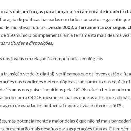
 locais uniram forças para lançar a ferramenta de inquérito 
aboração de políticas baseadas em dados concretos e garantir que 
o de iniciativas futuras.
Desde 2003, a ferramenta conseguiu ch
 de 150 municípios implementaram a ferramenta mais de uma vez:
ar atitudes e disposições.
s dos jovens em relação às competências ecológicas
 transição verde (e digital), verificamos que os jovens estão a fic
terações das condições meteorológicas e ao aumento das catástrof
 de 15 anos nos países inquiridos pela OCDE referiu ter tomado m
e acordo com a OCDE, mesmo em países onde as alterações climática
entagem de estudantes ambientalmente ativos é inferior a 50%.
ões, mas potencialmente a maior delas é que não há mais pancadari
 representarão mais desafios para as gerações futuras. É também a