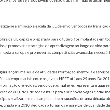
 15-29 anos, ou seja, dos jovens que não trabalham, não estudam 
tiza-se a ambição à escala da UE de envolver todos na transição d
obra da UE capaz e preparada para o futuro, foi implantada em
ados a promover estratégias de aprendizagem ao longo da vida para
m toda a Europa e promover as competências avançadas necessária
seguiu lançar uma série de atividades (formação, mentoria e serviç
ências empresariais entre os jovens NEET até aos 29 anos. De 20
formação oferecidas, sendo que as mulheres representam quase 
erca de 600 PME de toda a Itália para abrir novas vagas e criar m
unicipais realizaram uma campanha bem-sucedida de uma década at
, criada em 2010, dedicada a tornar os empregos de qualidade disp