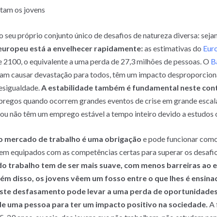
etam os jovens
seu próprio conjunto único de desafios de natureza diversa: seja
europeu está a envelhecer rapidamente:
as estimativas do
Eur
 2100, o equivalente a uma perda de 27,3 milhões de pessoas. O
B
sam causar devastação para todos, têm um impacto desproporcion
esigualdade.
A estabilidade também é fundamental neste con
empregos quando ocorrem grandes eventos de crise em grande esca
ou não têm um emprego estável a tempo inteiro devido a estudos
no mercado de trabalho é uma obrigação
e pode funcionar como
erem equipados com as competências certas para superar os desafio
 do trabalho tem de ser mais suave, com menos barreiras a
ém disso, os jovens vêem um fosso entre o que lhes é ensinad
te desfasamento pode levar a uma perda de oportunidades 
e uma pessoa para ter um impacto positivo na sociedade.
A 