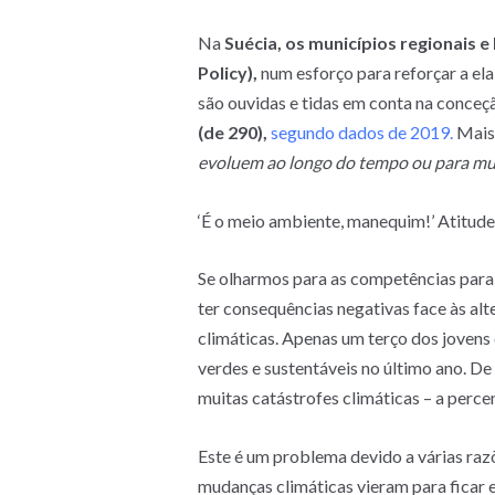
Na
Suécia, os municípios regionais e
Policy),
num esforço para reforçar a el
são ouvidas e tidas em conta na conceçã
(de 290),
segundo dados de 2019.
Mais
evoluem ao longo do tempo ou para mud
‘É o meio ambiente, manequim!’ Atitude
Se olharmos para as competências para a
ter consequências negativas face às al
climáticas. Apenas um terço dos jovens
verdes e sustentáveis no último ano. D
muitas catástrofes climáticas – a perc
Este é um problema devido a várias raz
mudanças climáticas vieram para ficar e