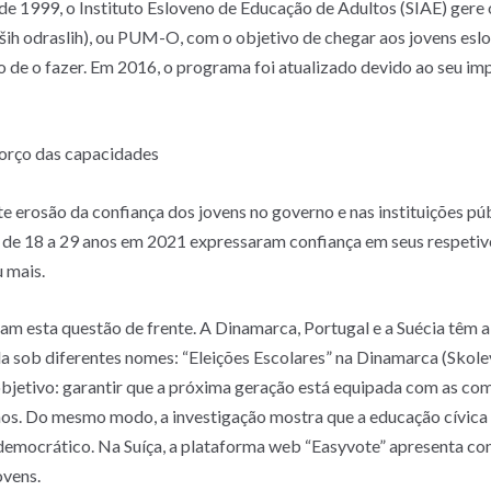
e 1999, o Instituto Esloveno de Educação de Adultos (SIAE) gere
ših odraslih), ou PUM-O, com o objetivo de chegar aos jovens eslo
 de o fazer. Em 2016, o programa foi atualizado devido ao seu im
forço das capacidades
te erosão da confiança dos jovens no governo e nas instituições p
de 18 a 29 anos em 2021 expressaram confiança em seus respet
u mais.
esta questão de frente. A Dinamarca, Portugal e a Suécia têm a 
da sob diferentes nomes: “Eleições Escolares” na Dinamarca (Skole
bjetivo: garantir que a próxima geração está equipada com as com
ãos. Do mesmo modo, a investigação mostra que a educação cívica 
democrático. Na Suíça, a plataforma web “Easyvote” apresenta co
ovens.