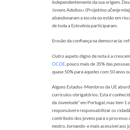
independentemente da sua origem. Desd
Jovens Adultos» (Projektno učenje mlaj
abandonaram a escola ou estão em risco
de toda a Eslovênia participaram.
Erosão da confiança na democracia: re
Outro aspeto digno de nota é a crescen
OCDE,
pouco mais de 35% das pessoas 
quase 50% para aqueles com 50 anos o
Alguns Estados-Membros da UE abordam 
currículos obrigatórios. Esta é conheci
da Juventude” em Portugal, mas tem 1 o
responsável e responsabilizar os cidad
contributo dos jovens para o processo 
neutro, tornando-o mais acessível aos j