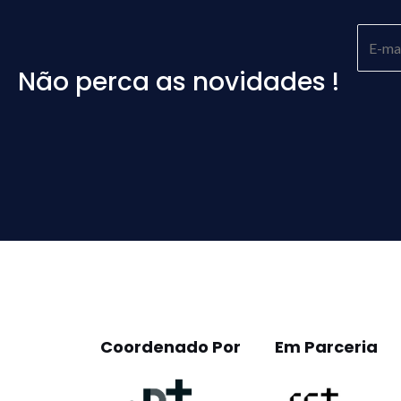
Não perca as novidades !
Please
leave
this
field
empty.
Coordenado Por
Em Parceria