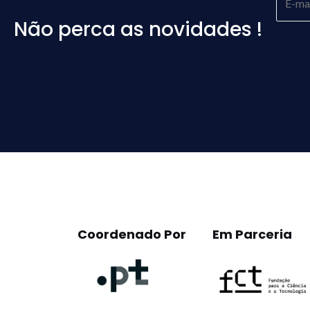
Não perca as novidades !
Please
leave
this
field
empty.
Coordenado Por
Em Parceria