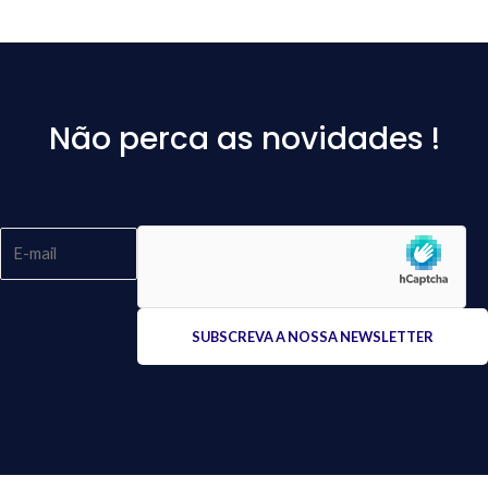
Não perca as novidades !
Please
leave
this
field
empty.