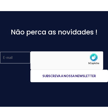
Não perca as novidades !
Please
leave
this
field
empty.