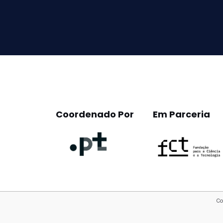
this
field
empty.
Coordenado Por
Em Parceria
Co