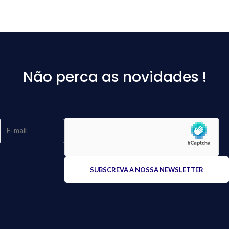
Não perca as novidades !
Please
leave
this
field
empty.