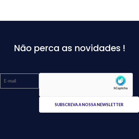
Não perca as novidades !
Please
leave
this
field
empty.