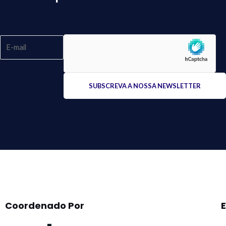
Please
leave
this
field
empty.
Coordenado Por