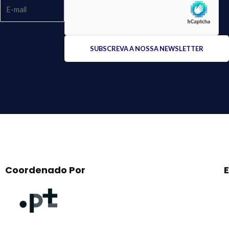
Please
leave
this
field
empty.
Coordenado Por