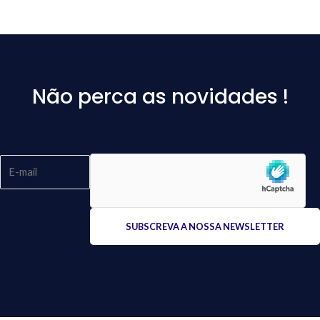
Não perca as novidades !
Please
leave
this
field
empty.