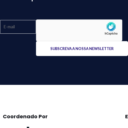
Please
leave
this
field
empty.
Coordenado Por