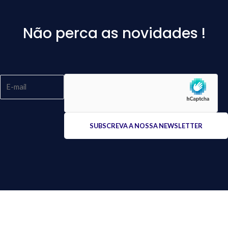
Não perca as novidades !
Please
leave
this
field
empty.