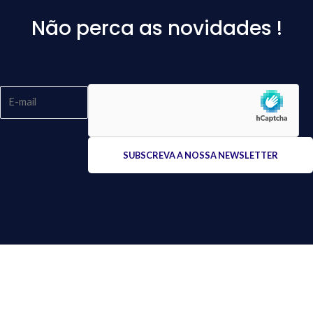
Não perca as novidades !
Please
leave
this
field
empty.