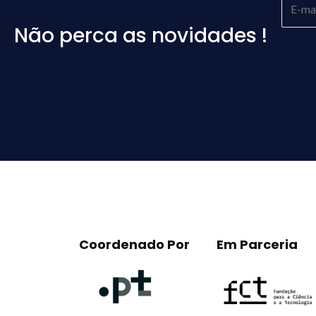
Não perca as novidades !
Please
leave
this
field
empty.
Coordenado Por
Em Parceria