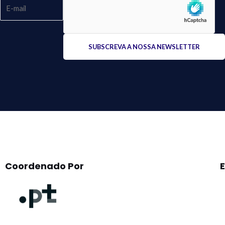
Please
leave
this
field
empty.
Coordenado Por