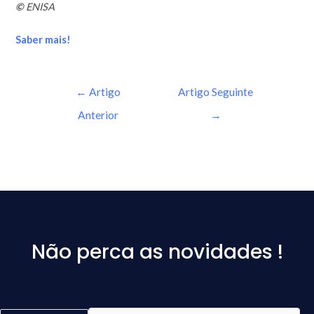
©
ENISA
Saber mais!
←
Artigo
Artigo Seguinte
Anterior
→
Não perca as novidades !