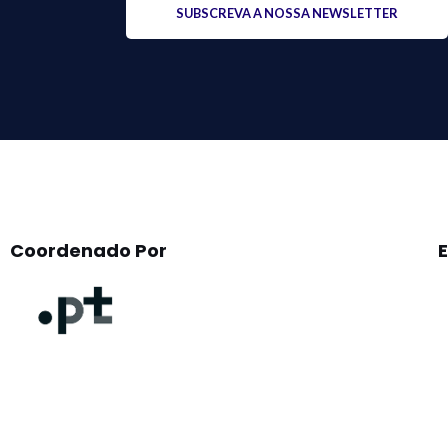
leave
this
field
empty.
Coordenado Por