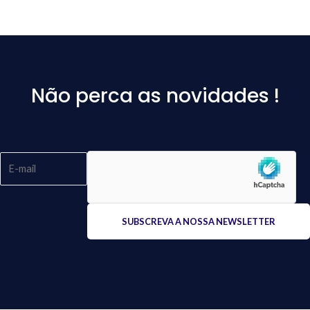
Não perca as novidades !
Please
leave
this
field
empty.