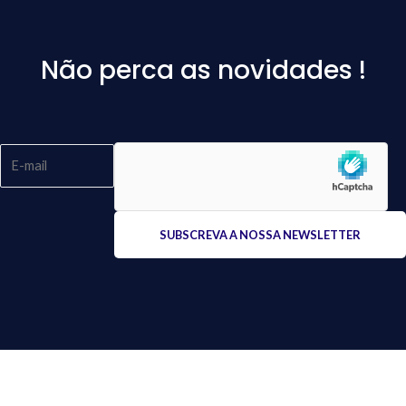
Não perca as novidades !
Please
leave
this
field
empty.