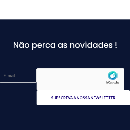
Não perca as novidades !
Please
leave
this
field
empty.