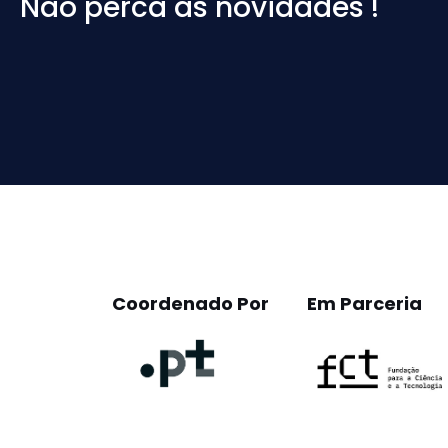
Não perca as novidades !
Please
leave
this
field
empty.
Coordenado Por
Em Parceria