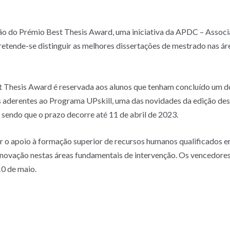
ção do Prémio Best Thesis Award, uma iniciativa da APDC – Assoc
tende-se distinguir as melhores dissertações de mestrado nas áre
t Thesis Award é reservada aos alunos que tenham concluído um d
aderentes ao Programa UPskill, uma das novidades da edição des
 sendo que o prazo decorre até 11 de abril de 2023.
r o apoio à formação superior de recursos humanos qualificados 
 inovação nestas áreas fundamentais de intervenção. Os vencedore
10 de maio.