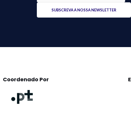
Please
leave
this
field
empty.
Coordenado Por