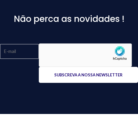
Não perca as novidades !
Please
leave
this
field
empty.