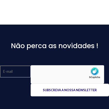
Não perca as novidades !
Please
leave
this
field