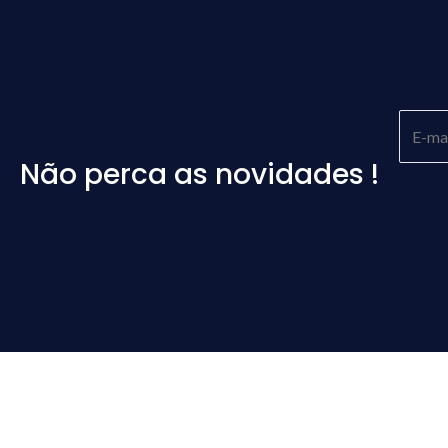
Não perca as novidades !
Please
leave
this
field
empty.