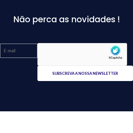
Não perca as novidades !
Please
leave
this
field
empty.