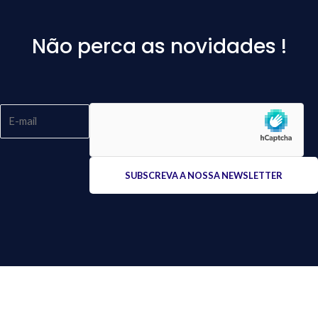
Não perca as novidades !
Please
leave
this
field
empty.