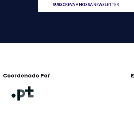
leave
this
field
empty.
Coordenado Por