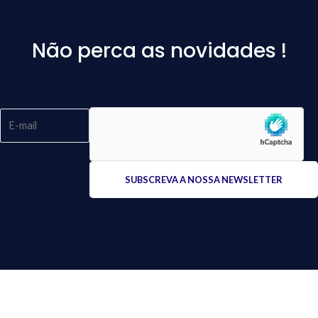
Não perca as novidades !
Please
leave
this
field
empty.