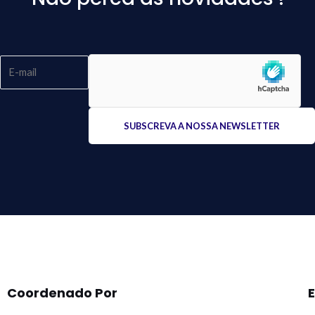
Please
leave
this
field
empty.
Coordenado Por