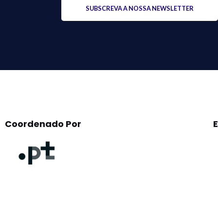
Please
leave
this
field
empty.
Coordenado Por