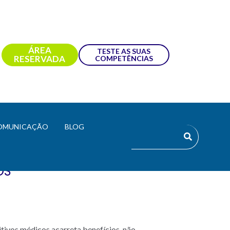
ÁREA
TESTE AS SUAS
RESERVADA
COMPETÊNCIAS
OMUNICAÇÃO
BLOG
OS
tivos médicos acarreta benefícios, não