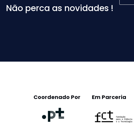
Não perca as novidades !
Please
leave
this
field
empty.
Coordenado Por
Em Parceria