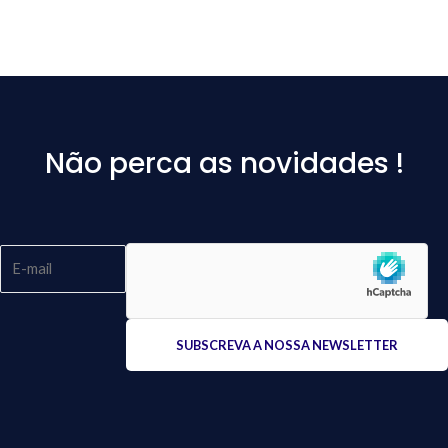
Não perca as novidades !
Please
leave
this
field
empty.