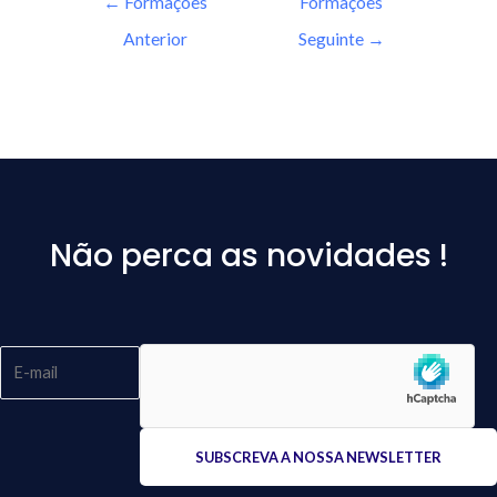
←
Formações
Formações
Anterior
Seguinte
→
Não perca as novidades !
Please
leave
this